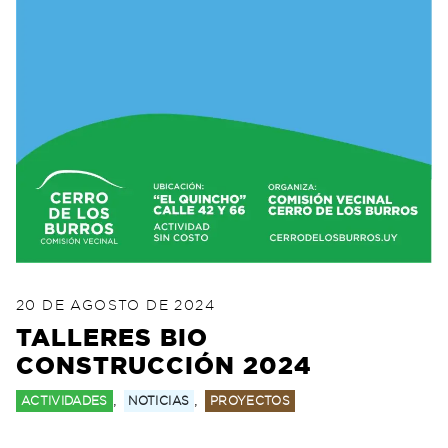
POSTED ON
7 DE NOVIEMBRE DE 2024
20 DE AGOSTO DE 2024
TALLERES BIO
CONSTRUCCIÓN 2024
,
,
ACTIVIDADES
NOTICIAS
PROYECTOS