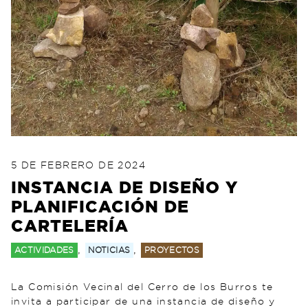
POSTED ON
5 DE FEBRERO DE 2024
5 DE FEBRERO DE 2024
INSTANCIA DE DISEÑO Y
PLANIFICACIÓN DE
CARTELERÍA
,
,
ACTIVIDADES
NOTICIAS
PROYECTOS
La Comisión Vecinal del Cerro de los Burros te
invita a participar de una instancia de diseño y