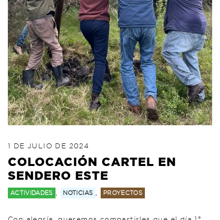
POSTED ON
21 DE JULIO DE 2024
1 DE JULIO DE 2024
COLOCACIÓN CARTEL EN
SENDERO ESTE
,
,
ACTIVIDADES
NOTICIAS
PROYECTOS
Con alegría, queremos compartirles que el día 1°