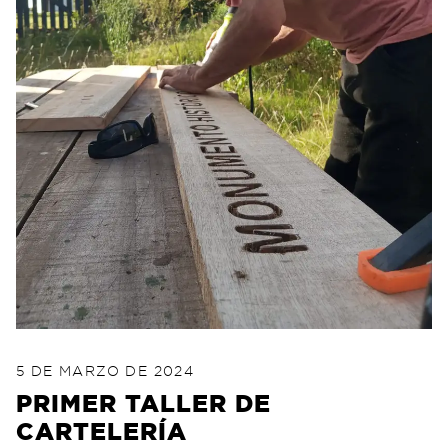
POSTED ON
21 DE AGOSTO DE 2024
5 DE MARZO DE 2024
PRIMER TALLER DE
CARTELERÍA