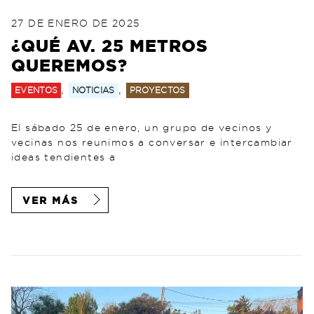
POSTED ON
29 DE JUNIO DE 2025
27 DE ENERO DE 2025
¿QUÉ AV. 25 METROS
QUEREMOS?
,
,
EVENTOS
NOTICIAS
PROYECTOS
El sábado 25 de enero, un grupo de vecinos y
vecinas nos reunimos a conversar e intercambiar
ideas tendientes a
VER MÁS